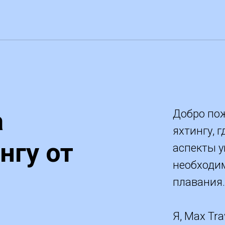
а
Добро пож
яхтингу, 
нгу от
аспекты у
необходим
плавания.
Я, Max Tr