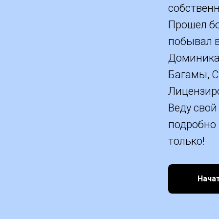
собственн
Прошел бо
побывал в
Доминикан
Багамы, С
Лицензиро
Веду свой
подробно 
только!
Нача