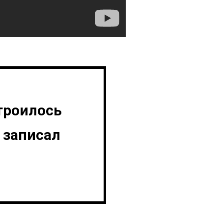
троилось
 записал