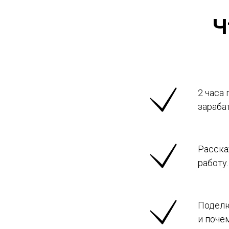
Ч
2 часа
зараба
Расска
работу.
Поделю
и поче