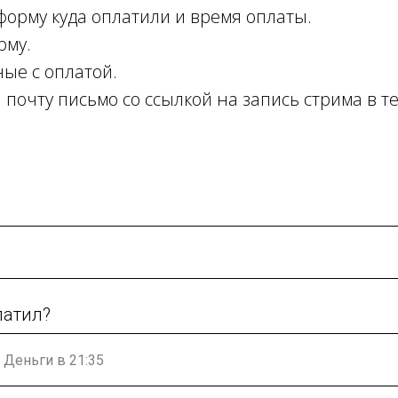
 форму куда оплатили и время оплаты.
рму.
ные с оплатой.
 почту письмо со ссылкой на запись стрима в те
латил?