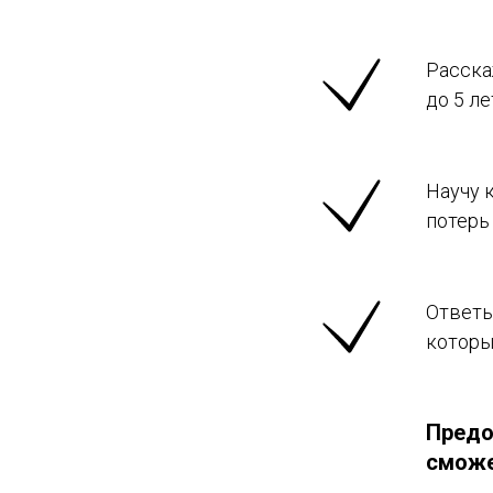
Расска
до 5 ле
Научу 
потерь
Ответы
которы
Предо
сможе