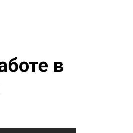
аботе в
х