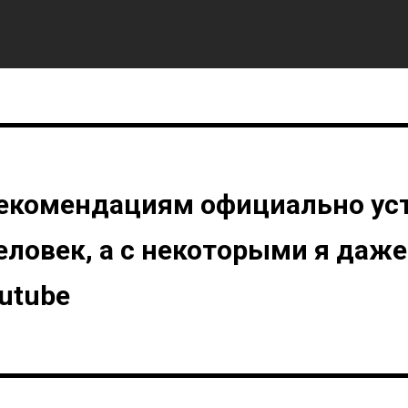
екомендациям официально ус
еловек, а с некоторыми я даже
utube