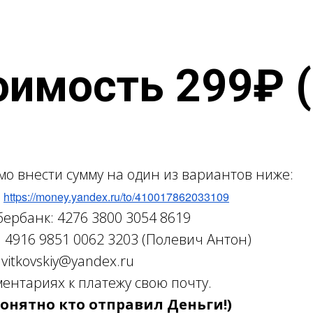
оимость 299₽ (
мо внести сумму на один из вариантов ниже:
:
https://money.yandex.ru/to/410017862033109
бербанк: 4276 3800 3054 8619
:
4916 9851 0062 3203
(Полевич Антон)
vitkovskiy@yandex.ru
мментариях к платежу свою почту.
 понятно кто отправил Деньги!)