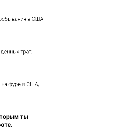
пребывания в США
денных трат,
 на фуре в США,
оторым ты
оте.