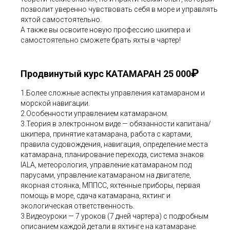
позволит уверенно чувствовать себя в море и управлять
яхтой самостоятельно.
А также вы освоите новую профессию шкипера и
самостоятельно сможете брать яхты в чартер!
₽
Продвинутый курс КАТАМАРАН 25 000
1.Более сложные аспекты управления катамараном и
морской навигации.
2.Особенности управлением катамараном.
3.Теория в электронном виде — обязанности капитана/
шкипера, принятие катамарана, работа с картами,
правила судовождения, навигация, определение места
катамарана, планирование перехода, система знаков
IALA, метеорология, управление катамараном под
парусами, управление катамараном на двигателе,
якорная стоянка, МППСС, яхтенные приборы, первая
помощь в море, сдача катамарана, яхтинг и
экологическая ответственность.
3.Видеоуроки — 7 уроков (7 дней чартера) с подробным
описанием каждой детали в яхтинге на катамаране.