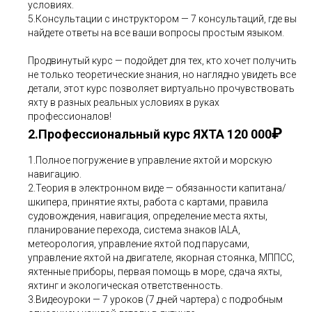
условиях.
5.Консультации с инструктором — 7 консультаций, где вы
найдете ответы на все ваши вопросы простым языком.
Продвинутый курс — подойдет для тех, кто хочет получить
не только теоретические знания, но наглядно увидеть все
детали, этот курс позволяет виртуально прочувствовать
яхту в разных реальных условиях в руках
профессионалов!
₽
2.Профессиональный курс ЯХТА 120 000
1.Полное погружение в управление яхтой и морскую
навигацию.
2.Теория в электронном виде — обязанности капитана/
шкипера, принятие яхты, работа с картами, правила
судовождения, навигация, определение места яхты,
планирование перехода, система знаков IALA,
метеорология, управление яхтой под парусами,
управление яхтой на двигателе, якорная стоянка, МППСС,
яхтенные приборы, первая помощь в море, сдача яхты,
яхтинг и экологическая ответственность.
3.Видеоуроки — 7 уроков (7 дней чартера) с подробным