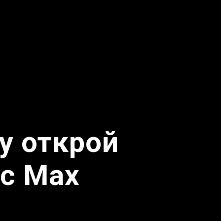
у открой
 с Max