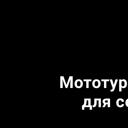
Мототур
для с